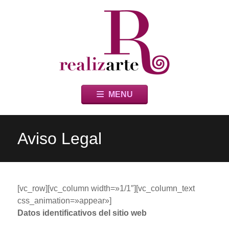
Relizarte
Skip
MENU
to
content
Aviso Legal
[vc_row][vc_column width=»1/1″][vc_column_text
css_animation=»appear»]
Datos identificativos del sitio web